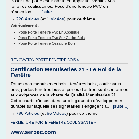
Poser une porte coulissante en applique. Vérifiez vos
fenêtres coulissantes. Pose d'une fenêtre PVC en
rénovation :....
[suite...]
→
226 Articles
(et
1 Vidéos
) pour ce thème
Voir également
:
Pose Porte Fenetre Pvc En Applique
Pose Porte Fenetre Pvc Sur Cadre Bois
Pose Porte Fenetre Ossature Bois
RENOVATION PORTE FENETRE BOIS »
Certification Menuiseries 21 - Le Roi de la
Fenêtre
Toutes nos menuiseries bois : fenêtres bois , coulissants
bois, portes-fenêtres bois et portes d'entrée sont conformes
aux exigences de la charte de Qualité Menuiseries 21.
Cette charte s'inscrit dans une logique de développement
durable sur laquelle ses signataires s'engagent à...
[suite...]
→
786 Articles
(et
66 Vidéos
) pour ce thème
FERMETURE PORTE FENETRE COULISSANTE »
www.serpec.com