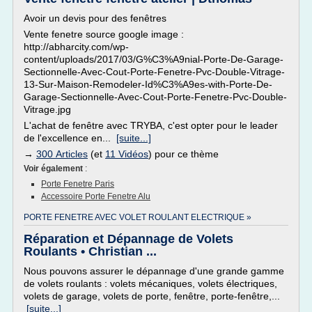
Avoir un devis pour des fenêtres
Vente fenetre source google image :
http://abharcity.com/wp-
content/uploads/2017/03/G%C3%A9nial-Porte-De-Garage-
Sectionnelle-Avec-Cout-Porte-Fenetre-Pvc-Double-Vitrage-
13-Sur-Maison-Remodeler-Id%C3%A9es-with-Porte-De-
Garage-Sectionnelle-Avec-Cout-Porte-Fenetre-Pvc-Double-
Vitrage.jpg
L'achat de fenêtre avec TRYBA, c'est opter pour le leader
de l'excellence en...
[suite...]
→
300 Articles
(et
11 Vidéos
) pour ce thème
Voir également
:
Porte Fenetre Paris
Accessoire Porte Fenetre Alu
PORTE FENETRE AVEC VOLET ROULANT ELECTRIQUE »
Réparation et Dépannage de Volets
Roulants • Christian ...
Nous pouvons assurer le dépannage d'une grande gamme
de volets roulants : volets mécaniques, volets électriques,
volets de garage, volets de porte, fenêtre, porte-fenêtre,...
[suite...]