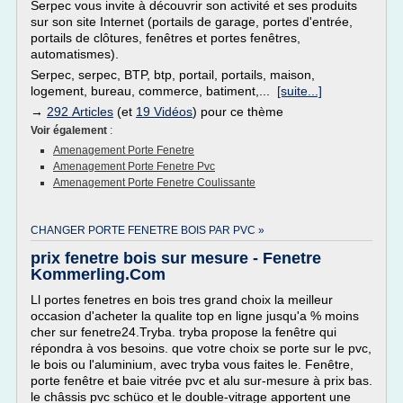
Serpec vous invite à découvrir son activité et ses produits
sur son site Internet (portails de garage, portes d'entrée,
portails de clôtures, fenêtres et portes fenêtres,
automatismes).
Serpec, serpec, BTP, btp, portail, portails, maison,
logement, bureau, commerce, batiment,...
[suite...]
→
292 Articles
(et
19 Vidéos
) pour ce thème
Voir également
:
Amenagement Porte Fenetre
Amenagement Porte Fenetre Pvc
Amenagement Porte Fenetre Coulissante
CHANGER PORTE FENETRE BOIS PAR PVC »
prix fenetre bois sur mesure - Fenetre
Kommerling.Com
Ll portes fenetres en bois tres grand choix la meilleur
occasion d'acheter la qualite top en ligne jusqu'a % moins
cher sur fenetre24.Tryba. tryba propose la fenêtre qui
répondra à vos besoins. que votre choix se porte sur le pvc,
le bois ou l'aluminium, avec tryba vous faites le. Fenêtre,
porte fenêtre et baie vitrée pvc et alu sur-mesure à prix bas.
le châssis pvc schüco et le double-vitrage apportent une