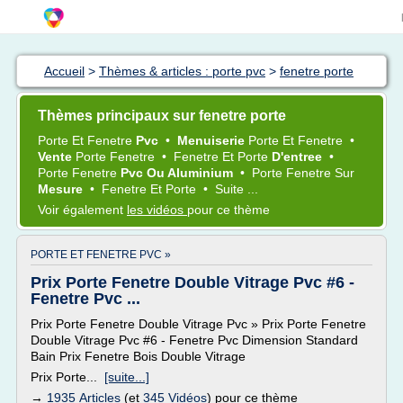
Accueil
>
Thèmes & articles : porte pvc
>
fenetre porte
Thèmes principaux sur fenetre porte
Porte
Et
Fenetre
Pvc
•
Menuiserie
Porte
Et
Fenetre
•
Vente
Porte Fenetre
•
Fenetre
Et
Porte
D'entree
•
Porte Fenetre
Pvc Ou Aluminium
•
Porte Fenetre
Sur
Mesure
•
Fenetre
Et
Porte
•
Suite ...
Voir également
les vidéos
pour ce thème
PORTE ET FENETRE PVC »
Prix Porte Fenetre Double Vitrage Pvc #6 -
Fenetre Pvc ...
Prix Porte Fenetre Double Vitrage Pvc » Prix Porte Fenetre
Double Vitrage Pvc #6 - Fenetre Pvc Dimension Standard
Bain Prix Fenetre Bois Double Vitrage
Prix Porte...
[suite...]
→
1935 Articles
(et
345 Vidéos
) pour ce thème