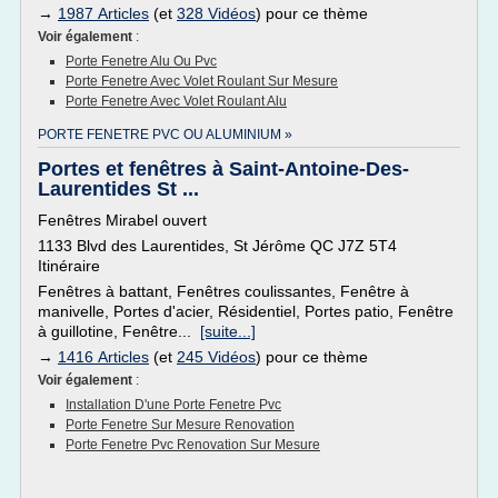
→
1987 Articles
(et
328 Vidéos
) pour ce thème
Voir également
:
Porte Fenetre Alu Ou Pvc
Porte Fenetre Avec Volet Roulant Sur Mesure
Porte Fenetre Avec Volet Roulant Alu
PORTE FENETRE PVC OU ALUMINIUM »
Portes et fenêtres à Saint-Antoine-Des-
Laurentides St ...
Fenêtres Mirabel ouvert
1133 Blvd des Laurentides, St Jérôme QC J7Z 5T4
Itinéraire
Fenêtres à battant, Fenêtres coulissantes, Fenêtre à
manivelle, Portes d'acier, Résidentiel, Portes patio, Fenêtre
à guillotine, Fenêtre...
[suite...]
→
1416 Articles
(et
245 Vidéos
) pour ce thème
Voir également
:
Installation D'une Porte Fenetre Pvc
Porte Fenetre Sur Mesure Renovation
Porte Fenetre Pvc Renovation Sur Mesure