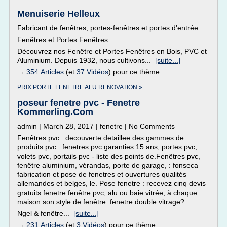
Menuiserie Helleux
Fabricant de fenêtres, portes-fenêtres et portes d'entrée
Fenêtres et Portes Fenêtres
Découvrez nos Fenêtre et Portes Fenêtres en Bois, PVC et
Aluminium. Depuis 1932, nous cultivons...
[suite...]
→
354 Articles
(et
37 Vidéos
) pour ce thème
PRIX PORTE FENETRE ALU RENOVATION »
poseur fenetre pvc - Fenetre
Kommerling.Com
admin | March 28, 2017 | fenetre | No Comments
Fenêtres pvc : decouverte detaillee des gammes de
produits pvc : fenetres pvc garanties 15 ans, portes pvc,
volets pvc, portails pvc - liste des points de.Fenêtres pvc,
fenêtre aluminium, vérandas, porte de garage, : fonseca
fabrication et pose de fenetres et ouvertures qualités
allemandes et belges, le. Pose fenetre : recevez cinq devis
gratuits fenetre fenêtre pvc, alu ou baie vitrée, à chaque
maison son style de fenêtre. fenetre double vitrage?.
Ngel & fenêtre...
[suite...]
→
231 Articles
(et
3 Vidéos
) pour ce thème