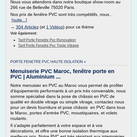
Nous vous attendons dans notre boutique show-room au
266 rue de Belleville 75020 Paris.
Nos prix de fenêtre PVC sont très compétitifs, nous...
[suite...]
→
304 Articles
(et
1 Vidéos
) pour ce thème
Voir également
:
Tarif Porte Fenetre Pvc Renovation
Tarif Porte Fenetre Pvc Triple Vitrage
PORTE FENETRE PVC HAUTE ISOLATION »
Menuiserie PVC Maroc, fenêtre porte en
PVC | Aluminium ...
Notre menuisier en PVC au Maroc vous permet de profiter
d'équipements performants à un prix très convenable, nous
somme spécialisé dans la pose de châssis en PVC de
qualité en double vitrage ou simple vitrage, contactez nous
pour un devis fourniture et pose châssis en PVC dans tous
le Maroc, portes d'entrée PVC, moustiquaires, et volets
roulants.
Il s'adapte parfaitement à votre espace et à vos
décorations, et offre une bonne isolation thermique aux
meilleurs prix. Notre PVC est très résistant aux intempéries