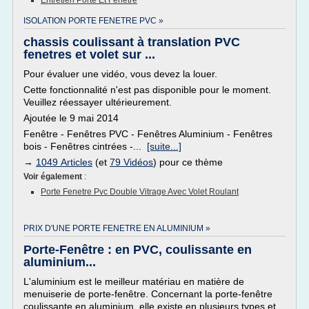
Entretien Porte Et Fenetre
ISOLATION PORTE FENETRE PVC »
chassis coulissant à translation PVC
fenetres et volet sur ...
Pour évaluer une vidéo, vous devez la louer.
Cette fonctionnalité n'est pas disponible pour le moment.
Veuillez réessayer ultérieurement.
Ajoutée le 9 mai 2014
Fenêtre - Fenêtres PVC - Fenêtres Aluminium - Fenêtres
bois - Fenêtres cintrées -...
[suite...]
→
1049 Articles
(et
79 Vidéos
) pour ce thème
Voir également
:
Porte Fenetre Pvc Double Vitrage Avec Volet Roulant
PRIX D'UNE PORTE FENETRE EN ALUMINIUM »
Porte-Fenêtre : en PVC, coulissante en
aluminium...
L'aluminium est le meilleur matériau en matière de
menuiserie de porte-fenêtre. Concernant la porte-fenêtre
coulissante en aluminium, elle existe en plusieurs types et