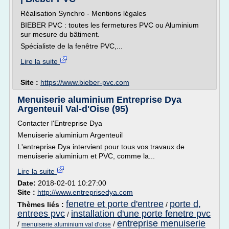
Réalisation Synchro - Mentions légales
BIEBER PVC : toutes les fermetures PVC ou Aluminium
sur mesure du bâtiment.
Spécialiste de la fenêtre PVC,...
Lire la suite
Site :
https://www.bieber-pvc.com
Menuiserie aluminium Entreprise Dya
Argenteuil Val-d'Oise (95)
Contacter l'Entreprise Dya
Menuiserie aluminium Argenteuil
L'entreprise Dya intervient pour tous vos travaux de
menuiserie aluminium et PVC, comme la...
Lire la suite
Date:
2018-02-01 10:27:00
Site :
http://www.entreprisedya.com
fenetre et porte d'entree
porte d,
Thèmes liés :
/
entrees pvc
installation d'une porte fenetre pvc
/
entreprise menuiserie
/
/
menuiserie aluminium val d'oise