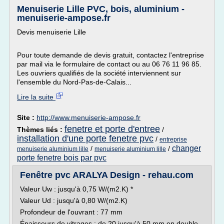
Menuiserie Lille PVC, bois, aluminium -
menuiserie-ampose.fr
Devis menuiserie Lille
Pour toute demande de devis gratuit, contactez l'entreprise
par mail via le formulaire de contact ou au 06 76 11 96 85.
Les ouvriers qualifiés de la société interviennent sur
l'ensemble du Nord-Pas-de-Calais...
Lire la suite
Site :
http://www.menuiserie-ampose.fr
fenetre et porte d'entree
Thèmes liés :
/
installation d'une porte fenetre pvc
/
entreprise
changer
/
/
menuiserie aluminium lille
menuiserie aluminium lille
porte fenetre bois par pvc
Fenêtre pvc ARALYA Design - rehau.com
Valeur Uw : jusqu'à 0,75 W/(m2.K) *
Valeur Ud : jusqu'à 0,80 W/(m2.K)
Profondeur de l'ouvrant : 77 mm
Épaisseurs de vitrages : de 20 jusqu'à 50 mm en double