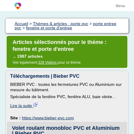
Menu
Accueil
>
Thèmes & articles : porte pvc
>
porte entree
pvc
>
fenetre et porte d'entree
Articles sélectionnés pour le thème :
fenetre et porte d'entree
1987 articles
→
Voir également
328 Vidéos
pour ce thème
Téléchargements | Bieber PVC
BIEBER PVC : toutes les fermetures PVC ou Aluminium sur
mesure du bâtiment.
Spécialiste de la fenêtre PVC, fenêtre ALU, baie vitrée...
Lire la suite
Site :
https://www.bieber-pvc.com
Volet roulant monobloc PVC et Aluminium
| Bieber PVC