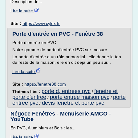
Description de...
Lire la suite
Site :
https://www.cylex.fr
Porte d'entrée en PVC - Fenêtre 38
Porte d'entrée en PVC
Notre gamme de porte d'entrée PVC sur mesure
La porte d'entrée a un rôle primordial : elle donne le ton
du reste de la maison, elle en dit déjà un peu sur...
Lire la suite
Site :
https://fenetre38.com
porte d, entrees pvc
fenetre et
Thèmes liés :
/
porte d'entree
porte entree maison pvc
porte
/
/
entree pvc
devis fenetre et porte pvc
/
Négoce Fenêtres - Menuiserie AMGO -
YouTube
En PVC, Aluminium et Bois : les...
Lire la suite