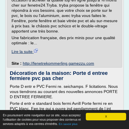
occasion d'acheter la qualite top en ligne jusqu'a % moins
cher sur fenetre24.Tryba. tryba propose la fenêtre qui
répondra à vos besoins. que votre choix se porte sur le
pvc, le bois ou l'aluminium, avec tryba vous faites le.
Fenêtre, porte fenêtre et baie vitrée pvc et alu sur-mesure
à prix bas. le châssis pvc schüco et le double-vitrage
apportent une très bonne.
Une fabrication française, des prix minis pour une qualité
optimale : le...
Lire la suite
Site :
http://fenetrekommerling.gamezzu.com
Décoration de la maison: Porte d entree
fermiere pvc pas cher
Porte D entr e PVC Fermi re. seichamps. F licitations. Nous
vous tiendrons au courant des nouvelles annonces PORTE
D ENTREE FERMIERE.
Porte d entr e standard bois fermi Avrill Porte fermi re en
PVC blanc. Fen tre qui s ouvre ind pendamment de l int
rieur. 178X75cm. Tirant serrure. Ll Porte d entr e en PVC la
En poursuivant votre navigation sur ce site, vous acceptez
X
qualit TOP a acheter en ligne livraison rapide made in
l'utilisation de cookies pour vous proposer des contenus et
services adaptés à vos centres d'intérêts.
Germany juasqu a moins cher sur Portes d Entr e en pvc
En savoir plus