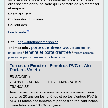
elles sont réglables, de sorte qu'il est facile de les redresser
et réajuster.
Charnière Roto
Couleur des charnières
Couleur des...
Lire la suite
Site :
http://autourdelamaison.ch
porte d, entrees pvc
Thèmes liés :
/
charniere porte
fenetre et porte d'entree
/
/
entree pvc
reglage paumelle
/
charniere porte fenetre pvc
porte entree pvc
Terres de Fenêtre - Fenêtres PVC et Alu -
Portes - Volets ...
EN SAVOIR +
20 ANS DE GARANTIE ET UNE FABRICATION
FRANCAISE
Avec Terres de Fenêtre vous bénéficier, de série, d'une
garantie 20 ans sur les fenêtres et portes d'entrée PVC &
ALU. Et toutes nos fenêtres et portes d'entrée sont issues
d'une fabrication 100 % française.