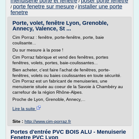
menuiserie porte et fenetre
poser porte fenetre
/
porte fenetre sur mesure
installer une porte
/
/
fenetre
Porte, volet, fenêtre Lyon, Grenoble,
Annecy, Valence, St ...
Cim Porraz : fenêtre, porte-fenêtre, porte, baie
coulisante...
Du sur mesure à la pose !
Cim Porraz fabrique et vend des fenêtres, portes
fenêtres, volets, portes, baie-coulissantes...
Bien acheter, c'est faire l'achat de fenêtres, porte-
fenêtres, volets ou baies coulissantes en toute sécurité.
Cim Porraz est un fabricant de menuiseries, une
menuiserie située au coeur de la Savoie à Chambéry au
carrefour de la région Rhône-Alpes.
Proche de Lyon, Grenoble, Annecy,...
Lire la suite
Site :
http://www.cim-porraz.fr
Portes d'entrée PVC BOIS ALU - Menuiserie
Fenetre PVC Lyon