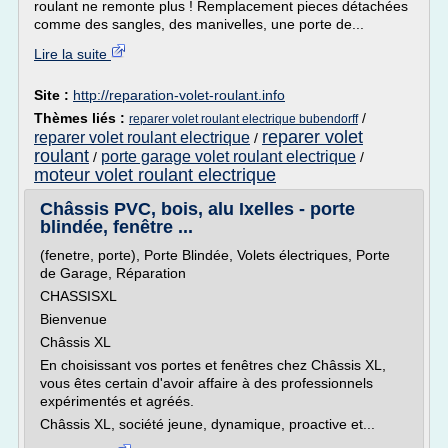
roulant ne remonte plus ! Remplacement pieces détachées
comme des sangles, des manivelles, une porte de...
Lire la suite
Site :
http://reparation-volet-roulant.info
Thèmes liés :
/
reparer volet roulant electrique bubendorff
reparer volet
reparer volet roulant electrique
/
roulant
porte garage volet roulant electrique
/
/
moteur volet roulant electrique
Châssis PVC, bois, alu Ixelles - porte
blindée, fenêtre ...
(fenetre, porte), Porte Blindée, Volets électriques, Porte
de Garage, Réparation
CHASSISXL
Bienvenue
Châssis XL
En choisissant vos portes et fenêtres chez Châssis XL,
vous êtes certain d'avoir affaire à des professionnels
expérimentés et agréés.
Châssis XL, société jeune, dynamique, proactive et...