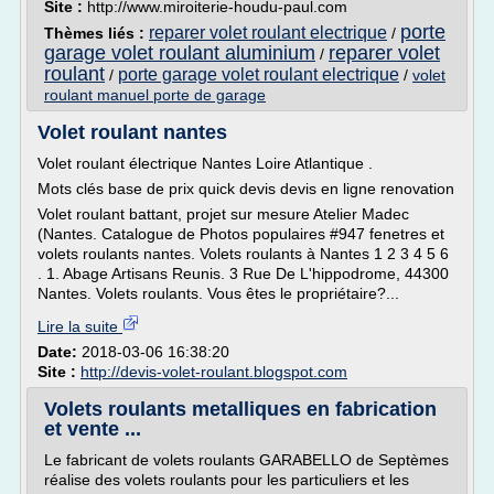
Site :
http://www.miroiterie-houdu-paul.com
porte
reparer volet roulant electrique
Thèmes liés :
/
garage volet roulant aluminium
reparer volet
/
roulant
porte garage volet roulant electrique
/
/
volet
roulant manuel porte de garage
Volet roulant nantes
Volet roulant électrique Nantes Loire Atlantique .
Mots clés base de prix quick devis devis en ligne renovation
Volet roulant battant, projet sur mesure Atelier Madec
(Nantes. Catalogue de Photos populaires #947 fenetres et
volets roulants nantes. Volets roulants à Nantes 1 2 3 4 5 6
. 1. Abage Artisans Reunis. 3 Rue De L'hippodrome, 44300
Nantes. Volets roulants. Vous êtes le propriétaire?...
Lire la suite
Date:
2018-03-06 16:38:20
Site :
http://devis-volet-roulant.blogspot.com
Volets roulants metalliques en fabrication
et vente ...
Le fabricant de volets roulants GARABELLO de Septèmes
réalise des volets roulants pour les particuliers et les