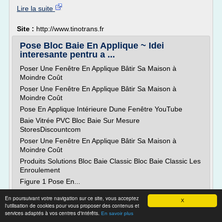
Lire la suite
Site :
http://www.tinotrans.fr
Pose Bloc Baie En Applique ~ Idei
interesante pentru a ...
Poser Une Fenêtre En Applique Bâtir Sa Maison à
Moindre Coût
Poser Une Fenêtre En Applique Bâtir Sa Maison à
Moindre Coût
Pose En Applique Intérieure Dune Fenêtre YouTube
Baie Vitrée PVC Bloc Baie Sur Mesure
StoresDiscountcom
Poser Une Fenêtre En Applique Bâtir Sa Maison à
Moindre Coût
Produits Solutions Bloc Baie Classic Bloc Baie Classic Les
Enroulement
Figure 1 Pose En...
Lire la suite
En poursuivant votre navigation sur ce site, vous acceptez
X
l'utilisation de cookies pour vous proposer des contenus et
services adaptés à vos centres d'intérêts.
En savoir plus
Site :
http://vicenil.com