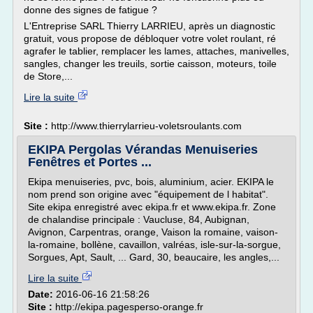
donne des signes de fatigue ?
L'Entreprise SARL Thierry LARRIEU, après un diagnostic
gratuit, vous propose de débloquer votre volet roulant, ré
agrafer le tablier, remplacer les lames, attaches, manivelles,
sangles, changer les treuils, sortie caisson, moteurs, toile
de Store,...
Lire la suite
Site :
http://www.thierrylarrieu-voletsroulants.com
EKIPA Pergolas Vérandas Menuiseries
Fenêtres et Portes ...
Ekipa menuiseries, pvc, bois, aluminium, acier. EKIPA le
nom prend son origine avec "équipement de l habitat".
Site ekipa enregistré avec ekipa.fr et www.ekipa.fr. Zone
de chalandise principale : Vaucluse, 84, Aubignan,
Avignon, Carpentras, orange, Vaison la romaine, vaison-
la-romaine, bollène, cavaillon, valréas, isle-sur-la-sorgue,
Sorgues, Apt, Sault, ... Gard, 30, beaucaire, les angles,...
Lire la suite
Date:
2016-06-16 21:58:26
Site :
http://ekipa.pagesperso-orange.fr