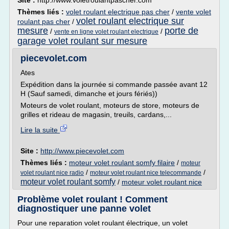
Site :
http://www.voletroulantpascher.com
Thèmes liés :
volet roulant electrique pas cher
/
vente volet
volet roulant electrique sur
roulant pas cher
/
mesure
porte de
/
/
vente en ligne volet roulant electrique
garage volet roulant sur mesure
piecevolet.com
Ates
Expédition dans la journée si commande passée avant 12
H (Sauf samedi, dimanche et jours fériés))
Moteurs de volet roulant, moteurs de store, moteurs de
grilles et rideau de magasin, treuils, cardans,...
Lire la suite
Site :
http://www.piecevolet.com
Thèmes liés :
moteur volet roulant somfy filaire
/
moteur
/
/
volet roulant nice radio
moteur volet roulant nice telecommande
moteur volet roulant somfy
/
moteur volet roulant nice
Problème volet roulant ! Comment
diagnostiquer une panne volet
Pour une reparation volet roulant électrique, un volet