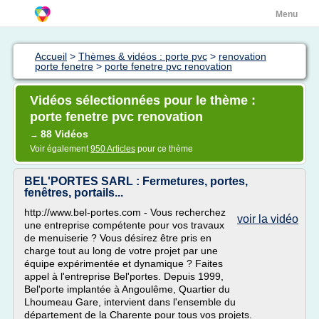
Menu
Accueil
>
Thèmes & vidéos : porte pvc
>
renovation
porte fenetre
>
porte fenetre pvc renovation
Vidéos sélectionnées pour le thème :
porte fenetre pvc renovation
88 Vidéos
→
Voir également
950 Articles
pour ce thème
BEL'PORTES SARL : Fermetures, portes,
fenêtres, portails...
http://www.bel-portes.com - Vous recherchez
voir la vidéo
une entreprise compétente pour vos travaux
de menuiserie ? Vous désirez être pris en
charge tout au long de votre projet par une
équipe expérimentée et dynamique ? Faites
appel à l'entreprise Bel'portes. Depuis 1999,
Bel'porte implantée à Angoulême, Quartier du
Lhoumeau Gare, intervient dans l'ensemble du
département de la Charente pour tous vos projets.