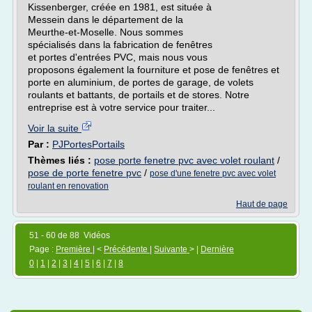
Kissenberger, créée en 1981, est située à
Messein dans le département de la
Meurthe-et-Moselle. Nous sommes
spécialisés dans la fabrication de fenêtres
et portes d'entrées PVC, mais nous vous
proposons également la fourniture et pose de fenêtres et
porte en aluminium, de portes de garage, de volets
roulants et battants, de portails et de stores. Notre
entreprise est à votre service pour traiter...
Voir la suite
Par :
PJPortesPortails
Thèmes liés :
pose porte fenetre pvc avec volet roulant
/
pose de porte fenetre pvc
/
pose d'une fenetre pvc avec volet
roulant en renovation
Haut de page
51 - 60 de 88 Vidéos
Page :
Première
| <
Précédente
|
Suivante
> |
Dernière
0
|
1
|
2
|
3
|
4
|
5
|
6
|
7
|
8