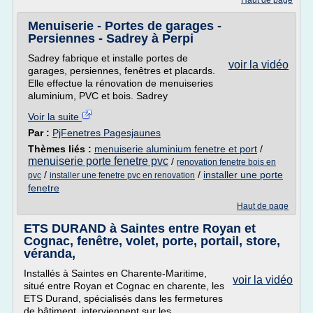
Haut de page
Menuiserie - Portes de garages -
Persiennes - Sadrey à Perpi
Sadrey fabrique et installe portes de
voir la vidéo
garages, persiennes, fenêtres et placards.
Elle effectue la rénovation de menuiseries
aluminium, PVC et bois. Sadrey
Voir la suite
Par :
PjFenetres Pagesjaunes
Thèmes liés :
menuiserie aluminium fenetre et port
/
menuiserie porte fenetre pvc
/
renovation fenetre bois en
/
/
installer une porte
pvc
installer une fenetre pvc en renovation
fenetre
Haut de page
ETS DURAND à Saintes entre Royan et
Cognac, fenêtre, volet, porte, portail, store,
véranda,
Installés à Saintes en Charente-Maritime,
voir la vidéo
situé entre Royan et Cognac en charente, les
ETS Durand, spécialisés dans les fermetures
de bâtiment, interviennent sur les