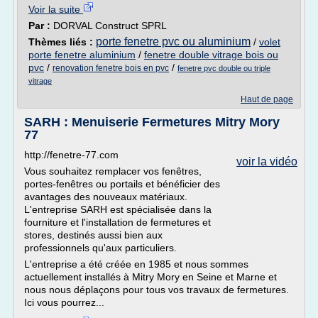
Voir la suite
Par :
DORVAL Construct SPRL
porte fenetre pvc ou aluminium
Thèmes liés :
/
volet
porte fenetre aluminium
/
fenetre double vitrage bois ou
pvc
/
/
renovation fenetre bois en pvc
fenetre pvc double ou triple
vitrage
Haut de page
SARH : Menuiserie Fermetures Mitry Mory
77
http://fenetre-77.com
voir la vidéo
Vous souhaitez remplacer vos fenêtres,
portes-fenêtres ou portails et bénéficier des
avantages des nouveaux matériaux.
L'entreprise SARH est spécialisée dans la
fourniture et l'installation de fermetures et
stores, destinés aussi bien aux
professionnels qu'aux particuliers.
L'entreprise a été créée en 1985 et nous sommes
actuellement installés à Mitry Mory en Seine et Marne et
nous nous déplaçons pour tous vos travaux de fermetures.
Ici vous pourrez...