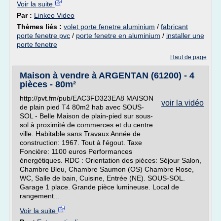
Voir la suite
Par :
Linkeo Video
Thèmes liés :
volet porte fenetre aluminium
/
fabricant
porte fenetre pvc
/
porte fenetre en aluminium
/
installer une
porte fenetre
Haut de page
Maison à vendre à ARGENTAN (61200) - 4
pièces - 80m²
http://pvt.fm/pub/EAC3FD323EA8 MAISON
voir la vidéo
de plain pied T4 80m2 hab avec SOUS-
SOL - Belle Maison de plain-pied sur sous-
sol à proximité de commerces et du centre
ville. Habitable sans Travaux Année de
construction: 1967. Tout à l'égout. Taxe
Foncière: 1100 euros Performances
énergétiques. RDC : Orientation des pièces: Séjour Salon,
Chambre Bleu, Chambre Saumon (OS) Chambre Rose,
WC, Salle de bain, Cuisine, Entrée (NE). SOUS-SOL.
Garage 1 place. Grande pièce lumineuse. Local de
rangement...
Voir la suite