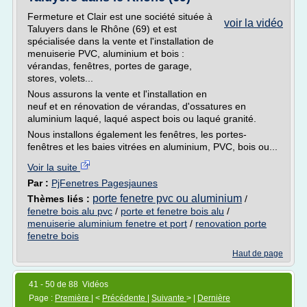
Fermeture et Clair est une société située à
voir la vidéo
Taluyers dans le Rhône (69) et est
spécialisée dans la vente et l'installation de
menuiserie PVC, aluminium et bois :
vérandas, fenêtres, portes de garage,
stores, volets...
Nous assurons la vente et l'installation en
neuf et en rénovation de vérandas, d'ossatures en
aluminium laqué, laqué aspect bois ou laqué granité.
Nous installons également les fenêtres, les portes-
fenêtres et les baies vitrées en aluminium, PVC, bois ou...
Voir la suite
Par :
PjFenetres Pagesjaunes
porte fenetre pvc ou aluminium
Thèmes liés :
/
fenetre bois alu pvc
/
porte et fenetre bois alu
/
menuiserie aluminium fenetre et port
/
renovation porte
fenetre bois
Haut de page
41 - 50 de 88 Vidéos
Page :
Première
| <
Précédente
|
Suivante
> |
Dernière