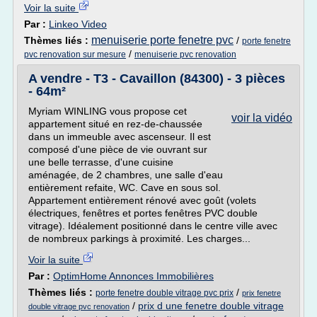
Voir la suite
Par :
Linkeo Video
menuiserie porte fenetre pvc
Thèmes liés :
/
porte fenetre
/
pvc renovation sur mesure
menuiserie pvc renovation
A vendre - T3 - Cavaillon (84300) - 3 pièces
- 64m²
Myriam WINLING vous propose cet
voir la vidéo
appartement situé en rez-de-chaussée
dans un immeuble avec ascenseur. Il est
composé d'une pièce de vie ouvrant sur
une belle terrasse, d'une cuisine
aménagée, de 2 chambres, une salle d'eau
entièrement refaite, WC. Cave en sous sol.
Appartement entièrement rénové avec goût (volets
électriques, fenêtres et portes fenêtres PVC double
vitrage). Idéalement positionné dans le centre ville avec
de nombreux parkings à proximité. Les charges...
Voir la suite
Par :
OptimHome Annonces Immobilières
Thèmes liés :
/
porte fenetre double vitrage pvc prix
prix fenetre
/
prix d une fenetre double vitrage
double vitrage pvc renovation