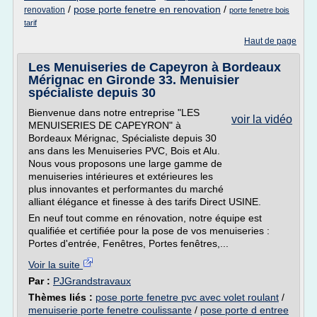
/
pose porte fenetre en renovation
/
renovation
porte fenetre bois
tarif
Haut de page
Les Menuiseries de Capeyron à Bordeaux
Mérignac en Gironde 33. Menuisier
spécialiste depuis 30
Bienvenue dans notre entreprise "LES
voir la vidéo
MENUISERIES DE CAPEYRON" à
Bordeaux Mérignac, Spécialiste depuis 30
ans dans les Menuiseries PVC, Bois et Alu.
Nous vous proposons une large gamme de
menuiseries intérieures et extérieures les
plus innovantes et performantes du marché
alliant élégance et finesse à des tarifs Direct USINE.
En neuf tout comme en rénovation, notre équipe est
qualifiée et certifiée pour la pose de vos menuiseries :
Portes d'entrée, Fenêtres, Portes fenêtres,...
Voir la suite
Par :
PJGrandstravaux
Thèmes liés :
pose porte fenetre pvc avec volet roulant
/
menuiserie porte fenetre coulissante
/
pose porte d entree