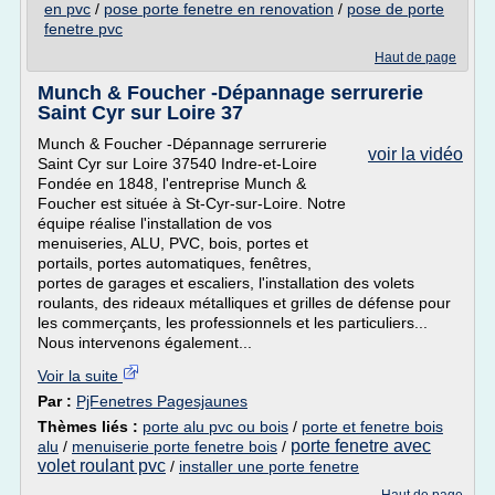
en pvc
/
pose porte fenetre en renovation
/
pose de porte
fenetre pvc
Haut de page
Munch & Foucher -Dépannage serrurerie
Saint Cyr sur Loire 37
Munch & Foucher -Dépannage serrurerie
voir la vidéo
Saint Cyr sur Loire 37540 Indre-et-Loire
Fondée en 1848, l'entreprise Munch &
Foucher est située à St-Cyr-sur-Loire. Notre
équipe réalise l'installation de vos
menuiseries, ALU, PVC, bois, portes et
portails, portes automatiques, fenêtres,
portes de garages et escaliers, l'installation des volets
roulants, des rideaux métalliques et grilles de défense pour
les commerçants, les professionnels et les particuliers...
Nous intervenons également...
Voir la suite
Par :
PjFenetres Pagesjaunes
Thèmes liés :
porte alu pvc ou bois
/
porte et fenetre bois
porte fenetre avec
alu
/
menuiserie porte fenetre bois
/
volet roulant pvc
/
installer une porte fenetre