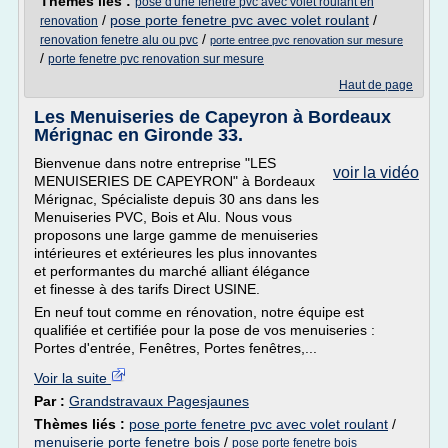
Thèmes liés :
pose d'une fenetre pvc avec volet roulant en
/
pose porte fenetre pvc avec volet roulant
/
renovation
/
renovation fenetre alu ou pvc
porte entree pvc renovation sur mesure
/
porte fenetre pvc renovation sur mesure
Haut de page
Les Menuiseries de Capeyron à Bordeaux
Mérignac en Gironde 33.
Bienvenue dans notre entreprise "LES
voir la vidéo
MENUISERIES DE CAPEYRON" à Bordeaux
Mérignac, Spécialiste depuis 30 ans dans les
Menuiseries PVC, Bois et Alu. Nous vous
proposons une large gamme de menuiseries
intérieures et extérieures les plus innovantes
et performantes du marché alliant élégance
et finesse à des tarifs Direct USINE.
En neuf tout comme en rénovation, notre équipe est
qualifiée et certifiée pour la pose de vos menuiseries :
Portes d'entrée, Fenêtres, Portes fenêtres,...
Voir la suite
Par :
Grandstravaux Pagesjaunes
Thèmes liés :
pose porte fenetre pvc avec volet roulant
/
menuiserie porte fenetre bois
/
pose porte fenetre bois