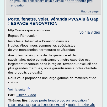
en pvc
/
/
porte fenetre pvc
prix porte fenetre double vitrage
renovation
Haut de page
Porte, fenetre, volet, véranda PVC/Alu à Gap
: ESPACE RENOVATION
http://www.espacereno.com
voir la vidéo
Espace Rénovation.
Installés à Tallard et à Briançon dans les
Hautes-Alpes, nous sommes les spécialistes
de vos menuiseries, fermetures et vérandas.
Avec plus de vingt ans de d'expérience et de
savoir-faire, notre connaissance et notre expertise est
largement reconnue dans la région. revendeur exclusif des
plus grandes marques, nous garantissons à notre clientèle
des produits de qualité.
Nous vous proposons une large gamme de matières et de
coloris...
Voir la suite
Par :
Linkeo Video
Thèmes liés :
pose porte fenetre pvc en renovation
/
menuiserie porte fenetre volet
porte fenetre alu
/