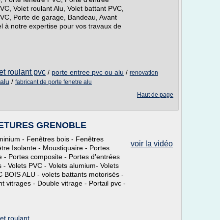
VC, Volet roulant Alu, Volet battant PVC,
e PVC, Porte de garage, Bandeau, Avant
el à notre expertise pour vos travaux de
et roulant pvc
/
porte entree pvc ou alu
/
renovation
alu
/
fabricant de porte fenetre alu
Haut de page
RMETURES GRENOBLE
minium - Fenêtres bois - Fenêtres
voir la vidéo
tre Isolante - Moustiquaire - Portes
e - Portes composite - Portes d'entrées
ts - Volets PVC - Volets alumium- Volets
C BOIS ALU - volets battants motorisés -
vitrages - Double vitrage - Portail pvc -
et roulant