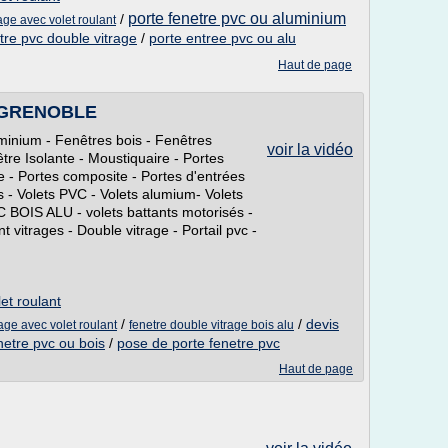
porte fenetre pvc ou aluminium
/
age avec volet roulant
tre pvc double vitrage
/
porte entree pvc ou alu
Haut de page
 GRENOBLE
minium - Fenêtres bois - Fenêtres
voir la vidéo
tre Isolante - Moustiquaire - Portes
e - Portes composite - Portes d'entrées
ts - Volets PVC - Volets alumium- Volets
C BOIS ALU - volets battants motorisés -
 vitrages - Double vitrage - Portail pvc -
et roulant
/
/
devis
rage avec volet roulant
fenetre double vitrage bois alu
enetre pvc ou bois
/
pose de porte fenetre pvc
Haut de page