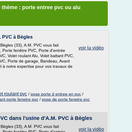
 thème : porte entree pvc ou alu
. PVC à Bègles
Bègles (33), A.M. PVC vous fait
voir la vidéo
, Porte fenêtre PVC, Porte d'entrée
VC, Volet roulant Alu, Volet battant PVC,
 PVC, Porte de garage, Bandeau, Avant
el à notre expertise pour vos travaux de
et roulant pvc
/
pose porte d entree en pvc
/
cant porte fenetre pvc
/
pose de porte fenetre pvc
PVC dans l'usine d'A.M. PVC à Bègles
Bègles (33), A.M. PVC vous fait
voir la vidéo
, Porte fenêtre PVC, Porte d'entrée