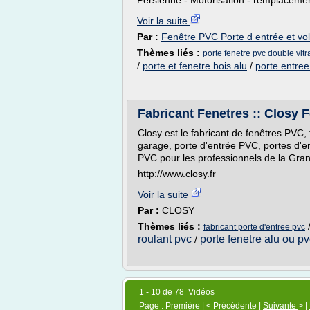
Persienne - Motorisation - remplacement
Voir la suite
Par :
Fenêtre PVC Porte d entrée et vol
Thèmes liés :
porte fenetre pvc double vitr
/
porte et fenetre bois alu
/
porte entree
Fabricant Fenetres :: Closy 
Closy est le fabricant de fenêtres PVC, 
garage, porte d'entrée PVC, portes d'ent
PVC pour les professionnels de la Gran
http://www.closy.fr
Voir la suite
Par :
CLOSY
Thèmes liés :
fabricant porte d'entree pvc
roulant pvc
porte fenetre alu ou p
/
1 - 10 de 78 Vidéos
Page : Première | < Précédente |
Suivante
> |