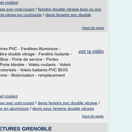
et roulant
/
fenetre double vitrage bois ou pvc
rage avec volet roulant
/
devis fenetre pvc double
ble vitrage pvc coulissante
Haut de page
êtres PVC - Fenêtres Aluminium -
voir la vidéo
être double vitrage - Fenêtre Isolante -
Bois - Porte de service - Portes
Porte blindée - Volets roulants - Volets
motorisés - Volets battants PVC BOIS
ienne - Motorisation - remplacement
et roulant
/
devis fenetre pvc double vitrage
/
age avec volet roulant
re en aluminium
/
devis pour fenetre double vitrage
Haut de page
RMETURES GRENOBLE