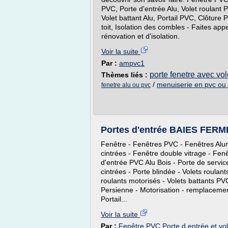
PVC, Porte d'entrée Alu, Volet roulant P
Volet battant Alu, Portail PVC, Clôtur
toit, Isolation des combles - Faites app
rénovation et d'isolation.
Voir la suite
Par :
ampvc1
porte fenetre avec vol
Thèmes liés :
/
menuiserie en pvc ou 
fenetre alu ou pvc
Portes d'entrée BAIES FE
Fenêtre - Fenêtres PVC - Fenêtres Alu
cintrées - Fenêtre double vitrage - Fenê
d'entrée PVC Alu Bois - Porte de servic
cintrées - Porte blindée - Volets roulan
roulants motorisés - Volets battants PV
Persienne - Motorisation - remplacement 
Portail...
Voir la suite
Par :
Fenêtre PVC Porte d entrée et vol