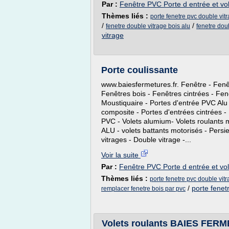
Par :
Fenêtre PVC Porte d entrée et vol
Thèmes liés :
porte fenetre pvc double vit
/
/
fenetre double vitrage bois alu
fenetre dou
vitrage
Porte coulissante
www.baiesfermetures.fr. Fenêtre - Fen
Fenêtres bois - Fenêtres cintrées - Fen
Moustiquaire - Portes d'entrée PVC Alu 
composite - Portes d'entrées cintrées - 
PVC - Volets alumium- Volets roulants 
ALU - volets battants motorisés - Pers
vitrages - Double vitrage -...
Voir la suite
Par :
Fenêtre PVC Porte d entrée et vol
Thèmes liés :
porte fenetre pvc double vitr
/
porte fenet
remplacer fenetre bois par pvc
Volets roulants BAIES FE