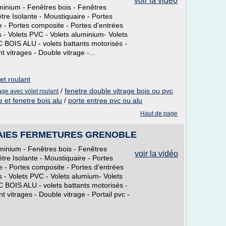
voir la vidéo
minium - Fenêtres bois - Fenêtres
tre Isolante - Moustiquaire - Portes
e - Portes composite - Portes d'entrées
ts - Volets PVC - Volets aluminium- Volets
C BOIS ALU - volets battants motorisés -
 vitrages - Double vitrage -...
et roulant
/
fenetre double vitrage bois ou pvc
age avec volet roulant
e et fenetre bois alu
/
porte entree pvc ou alu
Haut de page
AIES FERMETURES GRENOBLE
minium - Fenêtres bois - Fenêtres
voir la vidéo
tre Isolante - Moustiquaire - Portes
e - Portes composite - Portes d'entrées
ts - Volets PVC - Volets alumium- Volets
C BOIS ALU - volets battants motorisés -
 vitrages - Double vitrage - Portail pvc -