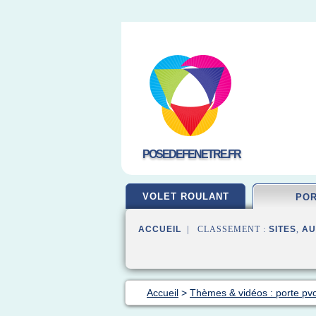
POSEDEFENETRE.FR
VOLET ROULANT
PO
ACCUEIL
| CLASSEMENT :
SITES
,
AU
Accueil
>
Thèmes & vidéos : porte pv