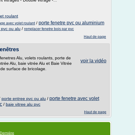
 vitrages - Double vitrage -...
et roulant
porte fenetre pvc ou aluminium
/
age avec volet roulant
 pvc ou alu
/
remplacer fenetre bois par pvc
Haut de page
Fenêtres
fenetres Alu, volets roulants, porte de
voir la vidéo
rée Alu, baie vitrée Alu et Baie Vitrée
de surface de bricolage.
porte fenetre avec volet
/
porte entree pvc ou alu
/
vc
/
baie vitree alu pvc
Haut de page
Dernière