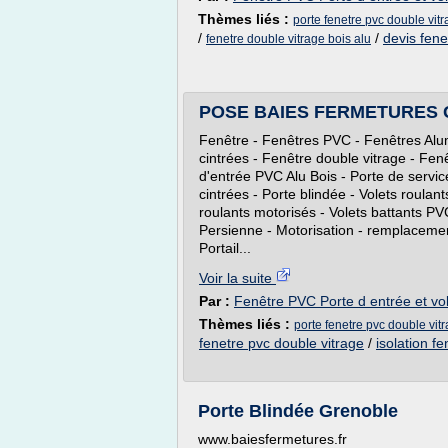
Thèmes liés :
porte fenetre pvc double vitr
/
/
devis fene
fenetre double vitrage bois alu
POSE BAIES FERMETURES
Fenêtre - Fenêtres PVC - Fenêtres Alu
cintrées - Fenêtre double vitrage - Fenê
d'entrée PVC Alu Bois - Porte de servic
cintrées - Porte blindée - Volets roulan
roulants motorisés - Volets battants PV
Persienne - Motorisation - remplacement
Portail...
Voir la suite
Par :
Fenêtre PVC Porte d entrée et vol
Thèmes liés :
porte fenetre pvc double vit
fenetre pvc double vitrage
/
isolation f
Porte Blindée Grenoble
www.baiesfermetures.fr