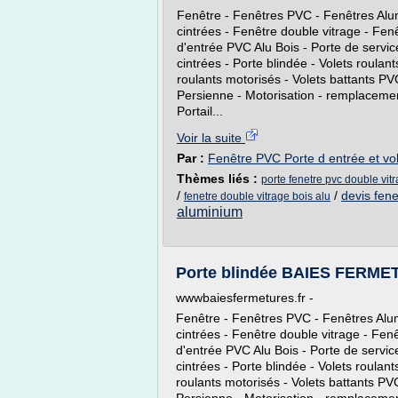
Fenêtre - Fenêtres PVC - Fenêtres Alu
cintrées - Fenêtre double vitrage - Fenê
d'entrée PVC Alu Bois - Porte de servic
cintrées - Porte blindée - Volets roulan
roulants motorisés - Volets battants PV
Persienne - Motorisation - remplacement
Portail...
Voir la suite
Par :
Fenêtre PVC Porte d entrée et vol
Thèmes liés :
porte fenetre pvc double vit
/
/
devis fene
fenetre double vitrage bois alu
aluminium
Porte blindée BAIES FERME
wwwbaiesfermetures.fr -
Fenêtre - Fenêtres PVC - Fenêtres Alu
cintrées - Fenêtre double vitrage - Fenê
d'entrée PVC Alu Bois - Porte de servic
cintrées - Porte blindée - Volets roulan
roulants motorisés - Volets battants PV