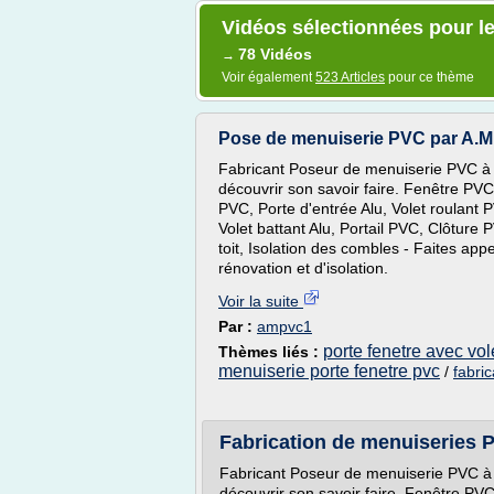
Vidéos sélectionnées pour le
78 Vidéos
→
Voir également
523 Articles
pour ce thème
Pose de menuiserie PVC par A.M
Fabricant Poseur de menuiserie PVC à 
découvrir son savoir faire. Fenêtre PVC
PVC, Porte d'entrée Alu, Volet roulant P
Volet battant Alu, Portail PVC, Clôture
toit, Isolation des combles - Faites app
rénovation et d'isolation.
Voir la suite
Par :
ampvc1
porte fenetre avec vol
Thèmes liés :
menuiserie porte fenetre pvc
/
fabri
Fabrication de menuiseries 
Fabricant Poseur de menuiserie PVC à 
découvrir son savoir faire. Fenêtre PVC