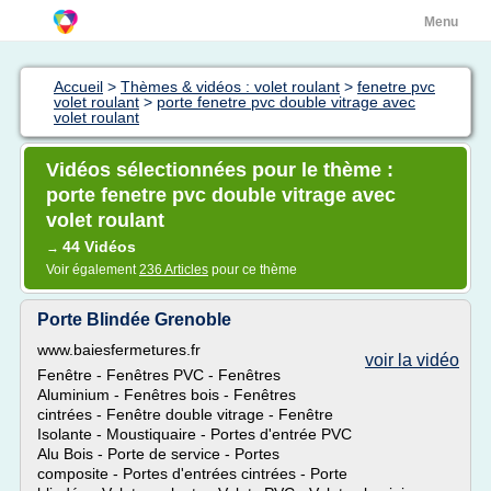
Menu
Accueil
>
Thèmes & vidéos : volet roulant
>
fenetre pvc
volet roulant
>
porte fenetre pvc double vitrage avec
volet roulant
Vidéos sélectionnées pour le thème :
porte fenetre pvc double vitrage avec
volet roulant
44 Vidéos
→
Voir également
236 Articles
pour ce thème
Porte Blindée Grenoble
www.baiesfermetures.fr
voir la vidéo
Fenêtre - Fenêtres PVC - Fenêtres
Aluminium - Fenêtres bois - Fenêtres
cintrées - Fenêtre double vitrage - Fenêtre
Isolante - Moustiquaire - Portes d'entrée PVC
Alu Bois - Porte de service - Portes
composite - Portes d'entrées cintrées - Porte