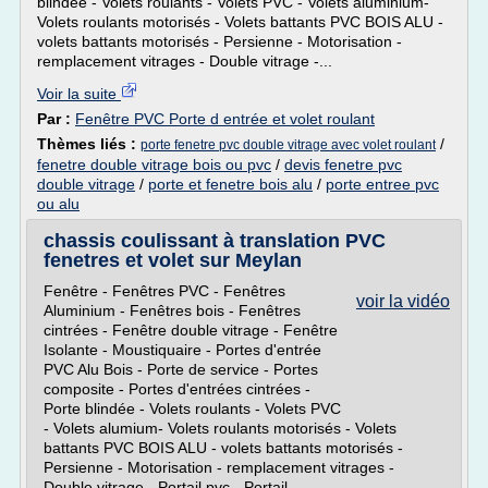
blindée - Volets roulants - Volets PVC - Volets aluminium-
Volets roulants motorisés - Volets battants PVC BOIS ALU -
volets battants motorisés - Persienne - Motorisation -
remplacement vitrages - Double vitrage -...
Voir la suite
Par :
Fenêtre PVC Porte d entrée et volet roulant
Thèmes liés :
/
porte fenetre pvc double vitrage avec volet roulant
fenetre double vitrage bois ou pvc
/
devis fenetre pvc
double vitrage
/
porte et fenetre bois alu
/
porte entree pvc
ou alu
chassis coulissant à translation PVC
fenetres et volet sur Meylan
Fenêtre - Fenêtres PVC - Fenêtres
voir la vidéo
Aluminium - Fenêtres bois - Fenêtres
cintrées - Fenêtre double vitrage - Fenêtre
Isolante - Moustiquaire - Portes d'entrée
PVC Alu Bois - Porte de service - Portes
composite - Portes d'entrées cintrées -
Porte blindée - Volets roulants - Volets PVC
- Volets alumium- Volets roulants motorisés - Volets
battants PVC BOIS ALU - volets battants motorisés -
Persienne - Motorisation - remplacement vitrages -
Double vitrage - Portail pvc - Portail...