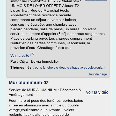
immobilier.com/2429/81357551/detail.htm *
UN MOIS DE LOYER OFFERT. A louer T2
bis au Trait, Rue du Maréchal Foch.
Appartement dans résidence récente
comprenant un séjour ouvert sur balcon,
coin cuisine équipée, une chambre avec
placard penderie, salle de bains, un bureau pouvant
servir de chambre d'appoint (8m²) nombreux rangements.
Place de parking privé. Les charges comprennent
l'entretien des parties communes, l'ascenseur, la
provision d'eau. Chauffage électrique....
Voir la suite
Par :
Citya - Belvia Immobilier
Thèmes liés :
porte fenetre pvc double vitrage avec volet roulant
Haut de page
Mur aluminium-02
Service de MUR ALUMINIUM : Décoration &
voir la vidéo
Aménagement
Fourniture et pose des fenêtres, portes,baies
vitrée en aluminium avec simple ou double
vitrage,coulissante ou ouvrante . -volets
roulants -faux plafonds en plaque de