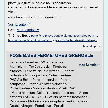
plâtre,pvc,fibre minérale.ba13,séparation
coupe feu. -cloison amovible -verrières -store californien et
vénit.
www.facebook.com/muraluminium
Voir la suite
Par :
Mur Aluminium
Thèmes liés :
/
porte fenetre pvc double vitrage avec volet roulant
/
pose fenetre double vitrage
baie vitree coulissante aluminium
Haut de page
POSE BAIES FERMETURES GRENOBLE
Fenêtre - Fenêtres PVC - Fenêtres
voir la vidéo
Aluminium - Fenêtres bois - Fenêtres
cintrées - Fenêtre double vitrage - Fenêtre
Isolante - Moustiquaire - Portes d'entrée
PVC Alu Bois - Porte de service - Portes
composite - Portes d'entrées cintrées -
Porte blindée - Volets roulants - Volets PVC
- Volets alumium- Volets roulants motorisés - Volets
battants PVC BOIS ALU - volets battants motorisés -
Persienne - Motorisation - remplacement vitrages -
Double vitrage - Portail pvc - Portail...