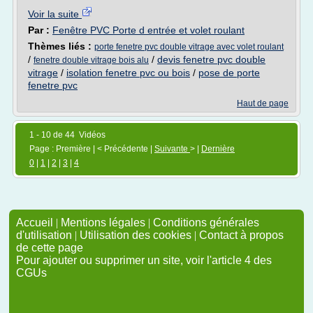
Voir la suite
Par :
Fenêtre PVC Porte d entrée et volet roulant
Thèmes liés :
porte fenetre pvc double vitrage avec volet roulant
/
/
devis fenetre pvc double
fenetre double vitrage bois alu
vitrage
/
isolation fenetre pvc ou bois
/
pose de porte
fenetre pvc
Haut de page
1 - 10 de 44 Vidéos
Page : Première | < Précédente |
Suivante
> |
Dernière
0
|
1
|
2
|
3
|
4
Accueil
|
Mentions légales
|
Conditions générales
d'utilisation
|
Utilisation des cookies
|
Contact à propos
de cette page
Pour ajouter ou supprimer un site, voir l'article 4 des
CGUs