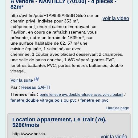
A vendre - NANTILLY (70100) - 4 pièces -
82m²
http://pvt.fm/pub/F1A98B5A85BB Situé sur un
voir la vidéo
chemin privé, Indivise pour 353 m²,
indépendant, endroit calme et verdoyant, ce
Pavillon, en cours de rafraîchissement, vous
présente, outre un terrain de 1639 m², sur
une surface habitable de 82. 57 m² une
cuisine équipée, 1 salon séjour avec
cheminée, 1 couloir avec placard desservant 2 chambres,
une salle de bains douche, 1 WC séparé ;portes PVC,
fenêtres battantes PVC, portes fenêtres battantes, double
vitrage...
Voir la suite
Par :
Reseau SAFTI
Thèmes liés :
/
porte fenetre pvc double vitrage avec volet roulant
fenetre double vitrage bois ou pvc
/
fenetre en pvc
Haut de page
Location Appartement, Le Trait (76),
528€/mois
http://www.belvia-
voir la vidéo