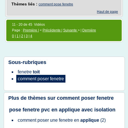
Thèmes liés :
comment pose fenetre
Haut de page
11 - 20 de 45 Vidéos
Page :
Première
| <
Précédente
|
Suivante
> |
Dernière
0
|
1
|
2
|
3
|
4
Sous-rubriques
fenetre
toit
comment poser fenetre
Plus de thèmes sur
comment poser fenetre
pose fenetre pvc en applique avec isolation
comment poser
une
fenetre
en
applique
(2)