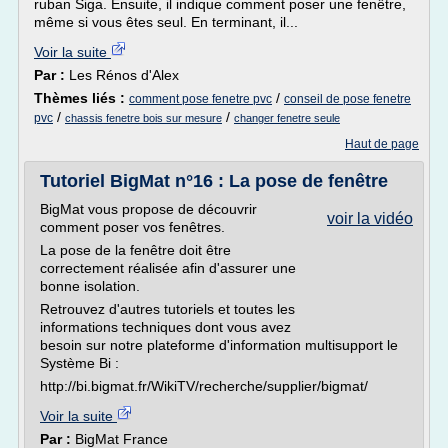
ruban Siga. Ensuite, il indique comment poser une fenêtre,
même si vous êtes seul. En terminant, il...
Voir la suite
Par :
Les Rénos d'Alex
Thèmes liés :
/
comment pose fenetre pvc
conseil de pose fenetre
/
/
pvc
chassis fenetre bois sur mesure
changer fenetre seule
Haut de page
Tutoriel BigMat n°16 : La pose de fenêtre
BigMat vous propose de découvrir
voir la vidéo
comment poser vos fenêtres.
La pose de la fenêtre doit être
correctement réalisée afin d'assurer une
bonne isolation.
Retrouvez d'autres tutoriels et toutes les
informations techniques dont vous avez
besoin sur notre plateforme d'information multisupport le
Système Bi :
http://bi.bigmat.fr/WikiTV/recherche/supplier/bigmat/
Voir la suite
Par :
BigMat France