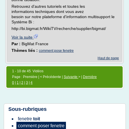
Retrouvez d'autres tutoriels et toutes les
informations techniques dont vous avez
besoin sur notre plateforme d'information multisupport le
Système Bi :
http://bi.bigmat.fr/WikiTV/recherche/supplier/bigmat/
Voir la suite
Par :
BigMat France
Thèmes liés :
comment pose fenetre
Haut de page
1 - 10 de 45 Vidéos
Page : Première | < Précédente |
Suivante
> |
Dernière
0
|
1
|
2
|
3
|
4
Sous-rubriques
fenetre
toit
comment poser fenetre