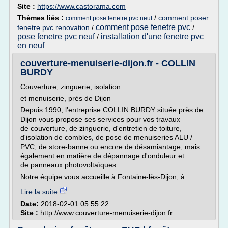
Site :
https://www.castorama.com
Thèmes liés :
/
comment poser
comment pose fenetre pvc neuf
comment pose fenetre pvc
fenetre pvc renovation
/
/
pose fenetre pvc neuf
installation d'une fenetre pvc
/
en neuf
couverture-menuiserie-dijon.fr - COLLIN
BURDY
Couverture, zinguerie, isolation
et menuiserie, près de Dijon
Depuis 1990, l'entreprise COLLIN BURDY située près de
Dijon vous propose ses services pour vos travaux
de couverture, de zinguerie, d'entretien de toiture,
d'isolation de combles, de pose de menuiseries ALU /
PVC, de store-banne ou encore de désamiantage, mais
également en matière de dépannage d'onduleur et
de panneaux photovoltaïques
Notre équipe vous accueille à Fontaine-lès-Dijon, à...
Lire la suite
Date:
2018-02-01 05:55:22
Site :
http://www.couverture-menuiserie-dijon.fr