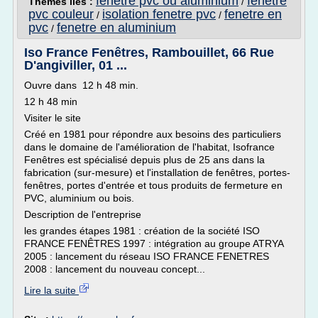
fenetre pvc ou aluminium
fenetre
Thèmes liés :
/
pvc couleur
isolation fenetre pvc
fenetre en
/
/
pvc
fenetre en aluminium
/
Iso France Fenêtres, Rambouillet, 66 Rue
D'angiviller, 01 ...
Ouvre dans 12 h 48 min.
12 h 48 min
Visiter le site
Créé en 1981 pour répondre aux besoins des particuliers
dans le domaine de l'amélioration de l'habitat, Isofrance
Fenêtres est spécialisé depuis plus de 25 ans dans la
fabrication (sur-mesure) et l'installation de fenêtres, portes-
fenêtres, portes d'entrée et tous produits de fermeture en
PVC, aluminium ou bois.
Description de l'entreprise
les grandes étapes 1981 : création de la société ISO
FRANCE FENÊTRES 1997 : intégration au groupe ATRYA
2005 : lancement du réseau ISO FRANCE FENETRES
2008 : lancement du nouveau concept...
Lire la suite