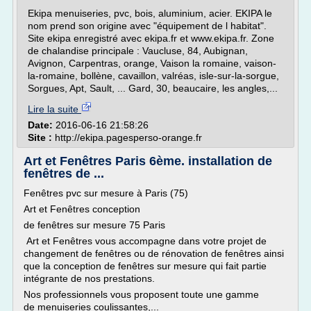
Ekipa menuiseries, pvc, bois, aluminium, acier. EKIPA le
nom prend son origine avec "équipement de l habitat".
Site ekipa enregistré avec ekipa.fr et www.ekipa.fr. Zone
de chalandise principale : Vaucluse, 84, Aubignan,
Avignon, Carpentras, orange, Vaison la romaine, vaison-
la-romaine, bollène, cavaillon, valréas, isle-sur-la-sorgue,
Sorgues, Apt, Sault, ... Gard, 30, beaucaire, les angles,...
Lire la suite
Date:
2016-06-16 21:58:26
Site :
http://ekipa.pagesperso-orange.fr
Art et Fenêtres Paris 6ème. installation de
fenêtres de ...
Fenêtres pvc sur mesure à Paris (75)
Art et Fenêtres conception
de fenêtres sur mesure 75 Paris
Art et Fenêtres vous accompagne dans votre projet de
changement de fenêtres ou de rénovation de fenêtres ainsi
que la conception de fenêtres sur mesure qui fait partie
intégrante de nos prestations.
Nos professionnels vous proposent toute une gamme
de menuiseries coulissantes,...