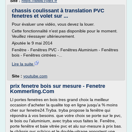
Site :
https://www.cylex.fr
chassis coulissant à translation PVC
fenetres et volet sur ...
Pour évaluer une vidéo, vous devez la louer.
Cette fonctionnalité n'est pas disponible pour le moment.
Veuillez réessayer ultérieurement.
Ajoutée le 9 mai 2014
Fenêtre - Fenêtres PVC - Fenêtres Aluminium - Fenêtres
bois - Fenêtres cintrées -...
Lire la suite
Site :
youtube.com
prix fenetre bois sur mesure - Fenetre
Kommerling.Com
Ll portes fenetres en bois tres grand choix la meilleur
occasion d'acheter la qualite top en ligne jusqu'a % moins
cher sur fenetre24.Tryba. tryba propose la fenêtre qui
répondra à vos besoins. que votre choix se porte sur le pvc,
le bois ou l'aluminium, avec tryba vous faites le. Fenêtre,
porte fenêtre et baie vitrée pvc et alu sur-mesure à prix bas.
le châssis pvc schüco et le double-vitrage apportent une