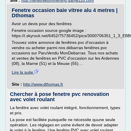
Site :
http://fenetrekommerling.gamezzu.com
Fenetre occasion baie vitree alu 4 metres |
Dthomas
Avoir un devis pour des fenêtres
Fenetre occasion source google image :
https://i.skyrock.net/6452/75736452/pics/3000706351_1_3_EB
Trouvez votre annonce de fenêtres pvc d'occasion à
vendre ou acheter parmi nos débarras fenêtres pvc
occasions sur ParuVendu MonDebarras. Tous nos achats
et ventes de fenêtres en PVC d'occasion sur les Ardennes
(08), la Marne (51) et la Meuse (55)....
Lire la suite
Site :
http://www.dthomas.fr
Chercher à pose fenetre pvc renovation
avec volet roulant
La fenêtre avec volet roulant intégré, fonctionnement, types
et prix.
La pose est facilitée puisquelle ne nécessite quune seule
opération. Les réglages en usine évitent de devoir adapter
le volet à la fenêtre. Une fenêtre PVC avec volet roulant