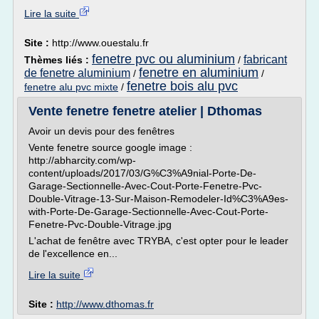
Lire la suite
Site :
http://www.ouestalu.fr
fenetre pvc ou aluminium
fabricant
Thèmes liés :
/
fenetre en aluminium
de fenetre aluminium
/
/
fenetre bois alu pvc
fenetre alu pvc mixte
/
Vente fenetre fenetre atelier | Dthomas
Avoir un devis pour des fenêtres
Vente fenetre source google image :
http://abharcity.com/wp-
content/uploads/2017/03/G%C3%A9nial-Porte-De-
Garage-Sectionnelle-Avec-Cout-Porte-Fenetre-Pvc-
Double-Vitrage-13-Sur-Maison-Remodeler-Id%C3%A9es-
with-Porte-De-Garage-Sectionnelle-Avec-Cout-Porte-
Fenetre-Pvc-Double-Vitrage.jpg
L'achat de fenêtre avec TRYBA, c'est opter pour le leader
de l'excellence en...
Lire la suite
Site :
http://www.dthomas.fr