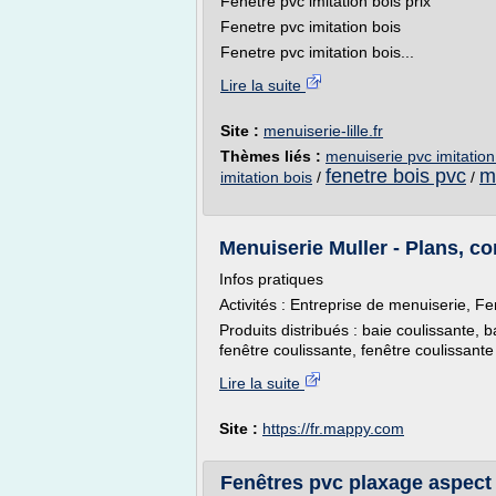
Fenetre pvc imitation bois prix
Fenetre pvc imitation bois
Fenetre pvc imitation bois...
Lire la suite
Site :
menuiserie-lille.fr
Thèmes liés :
menuiserie pvc imitation
fenetre bois pvc
m
imitation bois
/
/
Menuiserie Muller - Plans, com
Infos pratiques
Activités : Entreprise de menuiserie, F
Produits distribués : baie coulissante, 
fenêtre coulissante, fenêtre coulissante 
Lire la suite
Site :
https://fr.mappy.com
Fenêtres pvc plaxage aspe