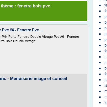
f
 thème : fenetre bois pvc
f
p
p
p
 Pvc #6 - Fenetre Pvc ...
p
» Prix Porte Fenetre Double Vitrage Pvc #6 - Fenetre
p
tre Bois Double Vitrage
p
f
m
m
p
f
anc - Menuiserie image et conseil
r
i
m
m
f