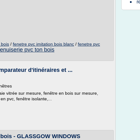
r
 bois
/
fenetre pvc imitation bois blanc
/
fenetre pvc
enuiserie pvc ton bois
parateur d'itinéraires et ...
enêtres
baie vitrée sur mesure, fenêtre en bois sur mesure,
en pvc, fenêtre isolante,...
ct bois - GLASSGOW WINDOWS