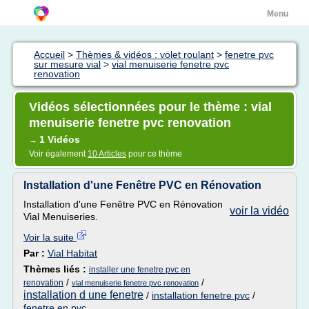
Menu
Accueil
>
Thèmes & vidéos : volet roulant
>
fenetre pvc
sur mesure vial
>
vial menuiserie fenetre pvc
renovation
Vidéos sélectionnées pour le thème : vial
menuiserie fenetre pvc renovation
1 Vidéos
→
Voir également
10 Articles
pour ce thème
Installation d'une Fenêtre PVC en Rénovation
Installation d'une Fenêtre PVC en Rénovation
voir la vidéo
Vial Menuiseries.
Voir la suite
Par :
Vial Habitat
Thèmes liés :
installer une fenetre pvc en
/
/
renovation
vial menuiserie fenetre pvc renovation
installation d une fenetre
/
installation fenetre pvc
/
fenetre en pvc