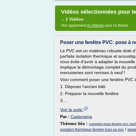
Vidéos sélectionnées pour l
1 Vidéos
→
Voir également
41 Articles
pour ce thème
Poser une fenêtre PVC: pose à n
Le PVC est un matériau robuste doté d’
parfaite isolation thermique et acousti
vous évite d'avoir à adapter la nouvelle 
implique le démontage complet du produit
menuiseries sont remises à neuf !
Voici comment poser une fenêtre PVC à
1. Déposer l'ancien bâti
2. Préparer la nouvelle fenêtre
3....
Voir la suite
Par :
Castorama
Thèmes liés :
comment pose fenetre pvc neuf
/
pose
isolation thermique fenetre bois ou pvc