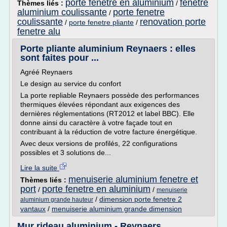
porte fenetre en aluminium
fenetre
Thèmes liés :
/
aluminium coulissante
porte fenetre
/
coulissante
renovation porte
/
porte fenetre pliante
/
fenetre alu
Porte pliante aluminium Reynaers : elles
sont faites pour ...
Agréé Reynaers
Le design au service du confort
La porte repliable Reynaers possède des performances
thermiques élevées répondant aux exigences des
dernières réglementations (RT2012 et label BBC). Elle
donne ainsi du caractère à votre façade tout en
contribuant à la réduction de votre facture énergétique.
Avec deux versions de profilés, 22 configurations
possibles et 3 solutions de...
Lire la suite
menuiserie aluminium fenetre et
Thèmes liés :
port
porte fenetre en aluminium
/
/
menuiserie
/
dimension porte fenetre 2
aluminium grande hauteur
vantaux
/
menuiserie aluminium grande dimension
Mur rideau aluminium - Reynaers