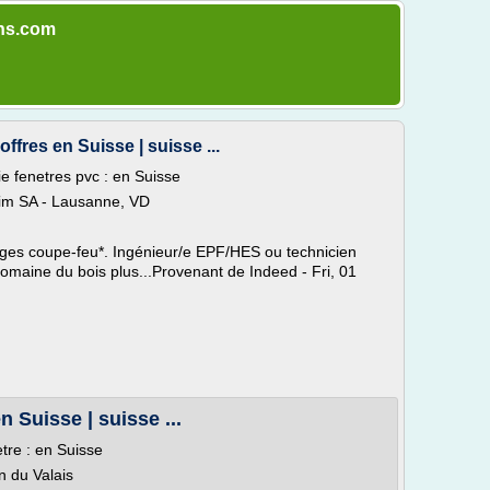
ons.com
ffres en Suisse | suisse ...
e fenetres pvc : en Suisse
érim SA - Lausanne, VD
rages coupe-feu*. Ingénieur/e EPF/HES ou technicien
domaine du bois plus...Provenant de Indeed - Fri, 01
 Suisse | suisse ...
tre : en Suisse
n du Valais